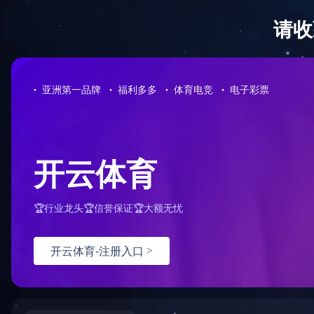
首页
产品