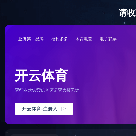
首页
产品