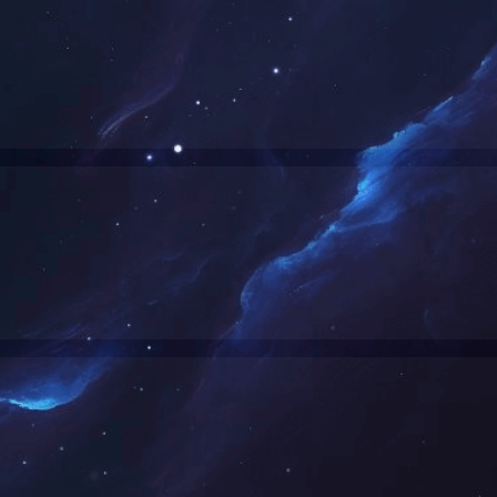
好消息：我公司研发的焦炭反应性制样系统，全部制样
搜索
新闻中心
企业业绩
技术交流
视频观赏
标准下
线登入-开云(中国) Inc All Right Reserved. 技术支持：
30 传真：0412-8246602 手机：13050084493 售后服务部：0412-828
如有侵权请及时联系本司删除