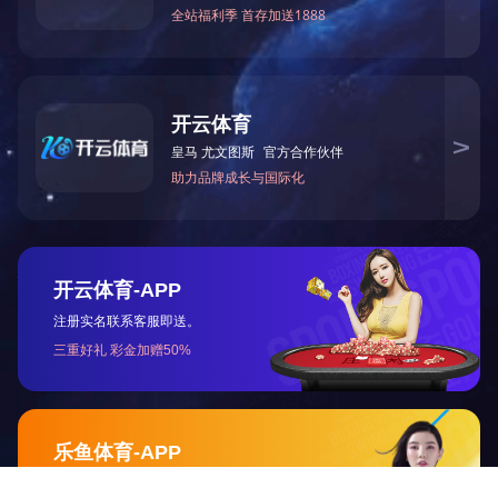
质层指数测定仪
1
2
3
共15条
Copyright © 2022 开云网页版·官方版在线登入-开云(中国) Inc All Right Res
erved. 技术支持：
电话：0412-8252920 0412-8252930 传真：0412-8246602 手机：1305
首页
电话
短信
产品
0084493 售后服务部：0412-8285080 新疆市场部 手机：1864124283
5 电话：0991-3651089