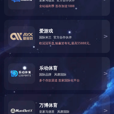
MSS-2000S系列全自
荷重环保型试验焦炉系
动智能型煤焦显微分析
列
系统
KXJL-HZ-10型炼焦用
KXJL-1.0型台式炼焦煤
煤结焦性快速评价装置
膨胀压力测定装置
传统试验焦炉系列
GZY-2010H型全自动胶