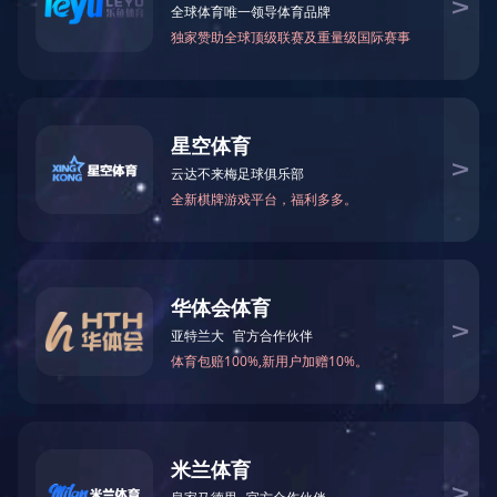
生球检验及焙烧设备
开云(中国)
冶金渣、保护渣等高温物性检测设备
企业荣誉
球团矿、烧结矿、块矿高温冶
焦化行业检测及优化配煤设备
金性能检测系统
冶金石灰活性度测定仪
开云网页版·官方版在线登入-开云(中国)
烧结、球团优化配矿研究设备
高炉配吹煤检测设备
冶金渣、保护渣等高温物性检
矿石、焦炭物理检测及制样设备
冶金石灰活性度测定仪
测设备
矿石、焦炭物理检测及制样设
工业分析、测硫仪等
工业分析、测硫仪等
备
氢冶金检测设备
膨润土
标准下载
企业荣誉
设备视频