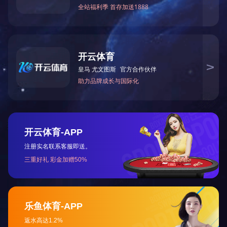
● 温度控制：三段温度独立控制
● 温度控制精度：1100℃±3℃
● 三点式热电偶：S型，工业II级
● 气体流量控制：采用质量流量控制器自动控制。
● N
：0-10L可调，CO
：0-10L可调，准确度±1.5%F.S
2
2
● 电源电压：AC380V±10%，50Hz
● 额定功率：7.5kW（单炉）；7.5kW×2（双炉）
● 外形尺寸：
电气控制箱：800×850×1820mm
设备主体(单炉)：550×750×2500mm(含排风罩)
设备主体(双炉)：2×550×750×2500mm（含排风罩）