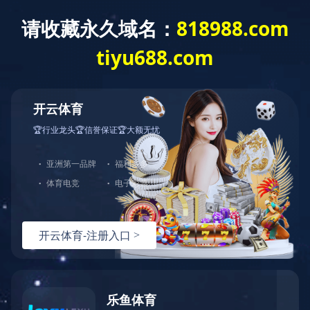
首页
产品展示
＞
公司简介
开云网页版·官方版在线登入-开云(中国)
新闻中心
焦化行业检测及优化配煤设备
工制焦球。
企业业绩
产品搜索 >
球团矿/烧结矿/块矿高温冶金性能检测系统
全自动焦炭反应性及反应后强度测定仪
技术交流
烧结/球团优化配矿研究设备
视频观赏
高炉配吹煤检测设备
标准下载