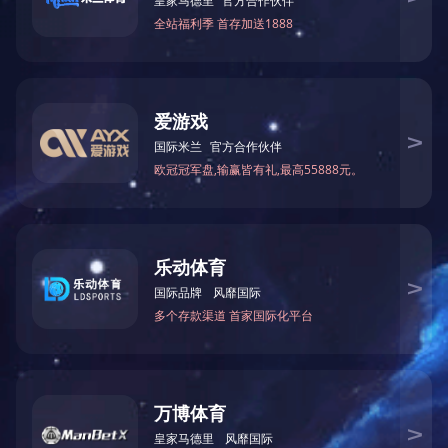
技术特点：
● 电炉丝加热，三相平衡供电；三段加热区独立控温，恒
温区≥300mm
● 加热炉采用不锈钢外壳。炉膛采用瑞士进口一体化内镶
浮动式炉膛，避免热膨胀造成炉膛的硬挤压损坏，增加炉
膛寿命，使用寿命2000炉次以上；高温反应器寿命50-80
炉次。
● 反应器装卸为电机丝杠传动，试验结束后自动出炉，试
验过程无需专人值守。
● 系统有备用气瓶自动切换功能，试验无中断干扰。
● 安全环保性：试验开始自动启动通风系统，废气燃烧后
排出室外。
技术参数：