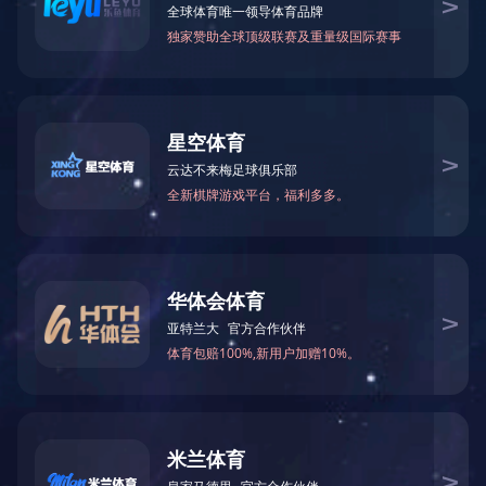
冶金渣、保护渣等高温物性检测设备
企业荣誉
冶金石灰活性度测定仪
开云网页版·官方版在线登入-开云(中国)
Copyright © 2022 开云网页版·官方版在线登入-开云(中国) Inc All Right Res
矿石、焦炭物理检测及制样设备
erved. 技术支持：
电话：0412-8252920 0412-8252930 传真：0412-8246602 手机：1305
工业分析、测硫仪等
0084493 售后服务部：0412-8285080 新疆市场部 手机：1864124283
5 电话：0991-3651089
网站部分资源来自互联网公开渠道 如有侵权请及时联系本司删除
首页
电话
短信
产品