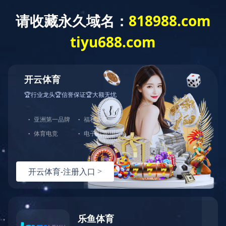
首页
产品展示
＞
公司简介
开云网页版·官方版在线登入-开云(中国)
新闻中心
焦化行业检测及优化配煤设备
好消息：我公司研发的焦炭反应性制样系统，全部制样过程机械
企业业绩
产品搜索 >
球团矿/烧结矿/块矿高温冶金性能检测系统
技术交流
搜索
烧结/球团优化配矿研究设备
视频观赏
高炉配吹煤检测设备
标准下载