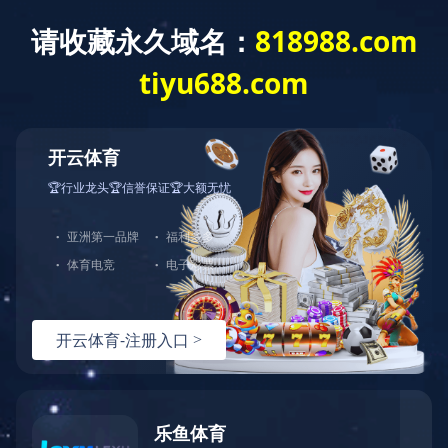
首页
产品展示
＞
公司简介
开云网页版·官方版在线登入-开云(中国)
新闻中心
焦化行业检测及优化配煤设备
操作，没有人为误差，焦球形状与人工制焦球法一致或优于人工制焦球。
企业业绩
产品搜索 >
球团矿/烧结矿/块矿高温冶金性能检测系统
开云网页版·官方版在线登入-开云(中国) 简介
技术交流
烧结/球团优化配矿研究设备
视频观赏
编辑：2022-04-16 15:11:52
高炉配吹煤检测设备
标准下载